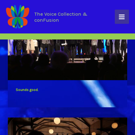
start
musik
Zum
Inhalt
springen
The Voice Collection &
conFusion
Sounds good.